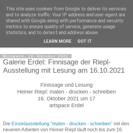
This site uses cookies from Google to deliver its services
Regensburger Tagebuch
and to analyze traffic. Your IP address and user-agent are
shared with Google along with performance and security
metrics to ensure quality of service, generate usage
Notizen aus der nördlichsten Stadt Italiens
statistics, and to detect and address abuse.
LEARN MORE
GOT IT
▼
Mittwoch, 13. Oktober 2021
Galerie Erdel: Finnisage der Riepl-
Ausstellung mit Lesung am 16.10.2021
Finissage und Lesung
Heiner Riepl: malen - drucken - schreiben
16. Oktober 2021 um 17
artspace Erdel
Die
Einzelausstellung "malen - drucken - schreiben"
mit den
neueren Arbeiten von Heiner Riepl läuft noch bis zum 16.