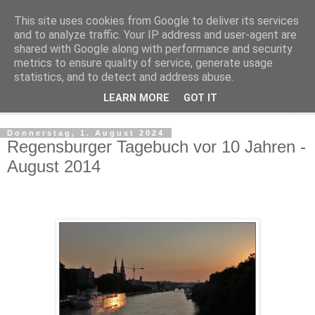
This site uses cookies from Google to deliver its services
Regensburger Tagebuch
and to analyze traffic. Your IP address and user-agent are
shared with Google along with performance and security
metrics to ensure quality of service, generate usage
Notizen aus der nördlichsten Stadt Italiens
statistics, and to detect and address abuse.
LEARN MORE
GOT IT
▼
Donnerstag, 1. August 2024
Regensburger Tagebuch vor 10 Jahren -
August 2014