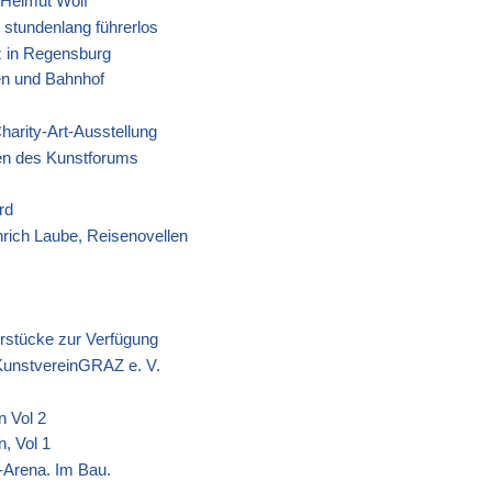
r Helmut Wolf
 stundenlang führerlos
z in Regensburg
en und Bahnhof
arity-Art-Ausstellung
len des Kunstforums
rd
nrich Laube, Reisenovellen
erstücke zur Verfügung
 KunstvereinGRAZ e. V.
n Vol 2
, Vol 1
l-Arena. Im Bau.