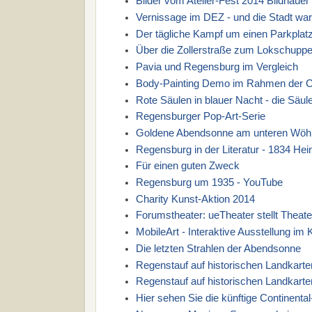
Bilder vom Atelier-Fest 2014 Bildhaue
Vernissage im DEZ - und die Stadt war
Der tägliche Kampf um einen Parkplat
Über die Zollerstraße zum Lokschupp
Pavia und Regensburg im Vergleich
Body-Painting Demo im Rahmen der Ch
Rote Säulen in blauer Nacht - die Säu
Regensburger Pop-Art-Serie
Goldene Abendsonne am unteren Wöh
Regensburg in der Literatur - 1834 Hei
Für einen guten Zweck
Regensburg um 1935 - YouTube
Charity Kunst-Aktion 2014
Forumstheater: ueTheater stellt Theat
MobileArt - Interaktive Ausstellung im
Die letzten Strahlen der Abendsonne
Regenstauf auf historischen Landkarte
Regenstauf auf historischen Landkarten
Hier sehen Sie die künftige Continenta