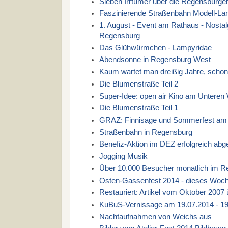
Sieben Irrtümer über die Regensburge
Faszinierende Straßenbahn Modell-La
1. August - Event am Rathaus - Nostalg
Regensburg
Das Glühwürmchen - Lampyridae
Abendsonne in Regensburg West
Kaum wartet man dreißig Jahre, schon 
Die Blumenstraße Teil 2
Super-Idee: open air Kino am Unteren
Die Blumenstraße Teil 1
GRAZ: Finnisage und Sommerfest am 2
Straßenbahn in Regensburg
Benefiz-Aktion im DEZ erfolgreich abg
Jogging Musik
Über 10.000 Besucher monatlich im 
Osten-Gassenfest 2014 - dieses Woc
Restauriert: Artikel vom Oktober 200
KuBuS-Vernissage am 19.07.2014 - 19
Nachtaufnahmen von Weichs aus