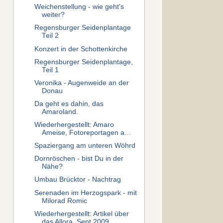
Weichenstellung - wie geht's
weiter?
Regensburger Seidenplantage
Teil 2
Konzert in der Schottenkirche
Regensburger Seidenplantage,
Teil 1
Veronika - Augenweide an der
Donau
Da geht es dahin, das
Amaroland.
Wiederhergestellt: Amaro
Ameise, Fotoreportagen a...
Spaziergang am unteren Wöhrd
Dornröschen - bist Du in der
Nähe?
Umbau Brücktor - Nachtrag
Serenaden im Herzogspark - mit
Milorad Romic
Wiederhergestellt: Artikel über
das Allora, Sept 2009