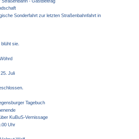
r Straßenbahn - Gastbeitrag
ndschaft
ische Sonderfahrt zur letzten Straßenbahnfahrt in
blüht sie.
 Wöhrd
5. Juli
eschlossen.
Regensburger Tagebuch
henende
7 über KuBuS-Vernissage
.00 Uhr