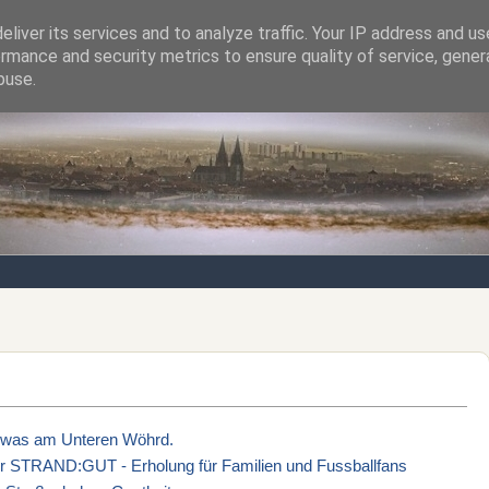
liver its services and to analyze traffic. Your IP address and u
rmance and security metrics to ensure quality of service, gene
Notizen von der nördlichsten Stadt Italiens
buse.
h was am Unteren Wöhrd.
ber STRAND:GUT - Erholung für Familien und Fussballfans